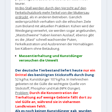
teurer.
Im Bio-Stall werden durch den Verzicht auf den
Ferkelschutzkorb mehr Ferkel von der Muttersau
erdrückt,
als in anderen Betrieben. Gänzlich
widersprüchlich verhalten sich die ethischen Ziele
zum Bioland mit aktuellen Praktiken: Kühen wird der
Weidegang verwehrt, sie werden sogar angebunden,
„Mastschweine“ haben keinen Auslauf, ebenso gibt
es die „Mast“ schnell wachsender Puten,
Ferkelkastration und Ausbrennen der Hornablagen
bei Kälbern ohne Betäubung.
Massentierhaltung und Kunstdünger
verseuchen die Umwelt
Der deutsche Tierbestand liefert heute
nur ein
Drittel
des benötigten Stickstoffs durch Dung
:
52 kg/ha; Kunstdünger 107 kg/ha. In Viehreichen
gebieten ist die Gülle die wichtigste Quelle von
Stickstoff, Phosphor und Kali (NPK-Dünger).
Problem:
Durch die Konzentration der
Tierhaltung auf wenige Gebiete fällt dort zu
viel Gülle an, während sie in vieharmen
Landkreisen fehlt.
Als es noch keinen Kunstdünger gab, wurden