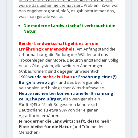
wurde das bisher nie thematisier
t. Problem: Zwar war
das Angebot regional, bloß, es gab nicht immer das,
was man gerade wollte.
Die moderne Landwirtschaft verbraucht die
Natur
Bei der Landwirtschaft geht es um die
Ernährung der Menschheit.
Am Anfang stand die
Urbarmachung, die Rodung der Wälder und das
Trockenlegen der Moore. Dadurch entstand ein völlig
neues Ökosystem, alle weiteren Änderungen
(Anbauformen) sind dagegen unwesentlich.
1900
wurde
mehr als 1 ha
zur Ernährung eines(!)
Bürgers benötig
t – und das bei regionaler,
saisonaler und biologischer Wirtschaftsweise.
Heute reichen bei konventioneller Ernährung
ca. 0,2 ha pro Bürger
, also weniger als ein
Fünftel(45 x 45 m!). So gesehen könnte sich
Deutschland zu etwa 90% von der eigenen
Agrarfläche ernähren.
Je moderner die Landwirtschaft, desto mehr
Platz bleibt für die Natur
(und Träume der
Menschen)