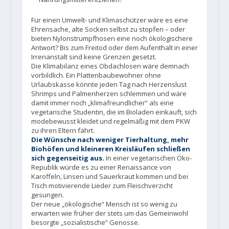
Für einen Umwelt- und Klimaschützer wäre es eine
Ehrensache, alte Socken selbst zu stopfen – oder
bieten Nylonstrumpfhosen eine noch ökologischere
Antwort? Bis zum Freitod oder dem Aufenthalt in einer
Irrenanstalt sind keine Grenzen gesetzt.
Die Klimabilanz eines Obdachlosen wäre demnach
vorbildlich. Ein Plattenbaubewohner ohne
Urlaubskasse könnte jeden Tag nach Herzenslust
Shrimps und Palmenherzen schlemmen und wäre
damit immer noch „klimafreundlicher“ als eine
vegetarische Studentin, die im Bioladen einkauft, sich
modebewusst kleidet und regelmäßig mit dem PKW
zu ihren Eltern fährt.
Die Wünsche nach weniger Tierhaltung, mehr
Biohöfen und kleineren Kreisläufen schließen
sich gegenseitig aus.
In einer vegetarischen Öko-
Republik würde es zu einer Renaissance von
Karoffeln, Linsen und Sauerkraut kommen und bei
Tisch motivierende Lieder zum Fleischverzicht
gesungen.
Der neue „ökologische“ Mensch ist so wenig zu
erwarten wie früher der stets um das Gemeinwohl
besorgte „sozialistische“ Genosse.