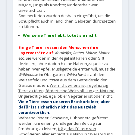
Mägde, Jungs als Knechte; Kinderarbeit war
unverzichtbar.
Sommerferien wurden deshalb eingeführt, um die
Schulpflicht auch in ländlichen Gebieten durchsetzen
zu können.
Wer seine Tiere liebt, tötet sie nicht
Einige Tiere fressen den Menschen ihre
Lagervorräte auf
:
Kornkäfer, Ratten, Mäuse, Motten
etc. Sie werden in der Regel mit Fallen oder Gift
dezimiert, ohne dadurch eine Nahrungsquelle zu
haben. Wer Äpfel, Müsligetreide ernten will, muss die
Wühlmäuse
im Obstgarten,
Wildschweine
auf dem
Weizenfeld und
Ratten
aus dem Getreidesilo den
Garaus machen.
Wer nicht willens ist, regelmäßig
Tiere zu töten, fördert eine Welt voll Hunger, Not und
Ungerechtigkeit, egal ob er Vegetarier ist oder nicht
.
Viele Tiere essen unseren Brotkorb leer, aber
dafür ist sicherlich nicht das Nutzvieh
verantwortlich.
Während Rinder, Schweine, Hühner etc. gefüttert
werden, um einen grundlegenden Beitrag zur
Ernährung zu leisten,
trägt das Füttern von
Schoßtieren aller Art nicht zur Nahrungsversorgung