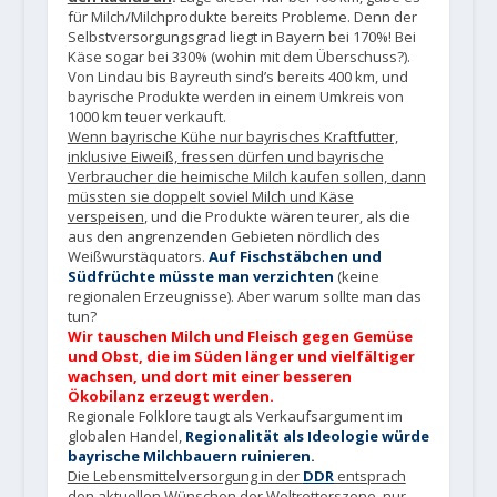
für Milch/Milchprodukte bereits Probleme. Denn der
Selbstversorgungsgrad liegt in Bayern bei 170%! Bei
Käse sogar bei 330% (wohin mit dem Überschuss?).
Von Lindau bis Bayreuth sind’s bereits 400 km, und
bayrische Produkte werden in einem Umkreis von
1000 km teuer verkauft.
Wenn bayrische Kühe nur bayrisches Kraftfutter,
inklusive Eiweiß, fressen dürfen und bayrische
Verbraucher die heimische Milch kaufen sollen, dann
müssten sie doppelt soviel Milch und Käse
verspeisen
, und die Produkte wären teurer, als die
aus den angrenzenden Gebieten nördlich des
Weißwurstäquators.
Auf Fischstäbchen und
Südfrüchte müsste man verzichten
(keine
regionalen Erzeugnisse). Aber warum sollte man das
tun?
Wir tauschen Milch und Fleisch gegen Gemüse
und Obst, die im Süden länger und vielfältiger
wachsen, und dort mit einer besseren
Ökobilanz erzeugt werden
.
Regionale Folklore taugt als Verkaufsargument im
globalen Handel,
Regionalität als Ideologie würde
bayrische Milchbauern ruinieren.
Die Lebensmittelversorgung in der
DDR
entsprach
den aktuellen Wünschen der Weltretterszene, nur