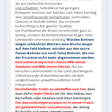
als aus heimischen Konserven.
Und schließlich:
Tiefkühlkost hat geringere
Rohwaren-Verluste vom Feld (bis zum Teller), benötigt
aber
stromfressende Gefriertruhen
. Gefrostetes
Gemüse ist deshalb beliebt, das es bereits
küchenfertig ist (bei gleicher Qualität).
Die Fruchtbarkeit der Böden ist nicht mehr ganz so
wichtig, sondern die Befahrbarkeit bei Regen. Fette
Lehmböden sind meist nachteilig.
Würden Bohnen
wegen schlechten Wetters eine Woche länger
auf dem Feld bleiben, würden aus den extra-
feinen Bohnen nur noch feine Bohnen, die von
der Frosterei nicht mehr abgenommen werden.
Deutschland importiert heute 60% seines
Gemüses und 80% seines Obstes.
Nur bei
tierischen Lebensmitteln ist das Land überwiegend
Selbstversorger (Futtermittel werden mit dem
vergleichsweise umweltfreundlichen Schiff
transportiert).
Ein Holländer trinkt so viel Kaffee und Tee
,
dass
man dafür
mehr Fläche
als für den Anbau von
Kartoffeln oder Gemüse und Obst benötigte.
Der deutsche Vegetarismus ist in seiner Praxis
ein gedankenloser Luxuskonsum
, der wenig
Rücksicht auf seine Umwelt nimmt.