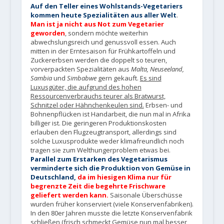
Auf den Teller eines Wohlstands-Vegetariers
kommen heute Spezialitäten aus aller Welt
.
Man ist ja nicht aus Not zum Vegetarier
geworden
, sondern möchte weiterhin
abwechslungsreich und genussvoll essen. Auch
mitten in der Erntesaison für Frühkartoffeln und
Zuckererbsen werden die doppelt so teuren,
vorverpackten Spezialitäten aus
Malta, Neuseeland,
Sambia
und
Simbabwe
gern gekauft.
Es sind
Luxusgüter, die aufgrund des hohen
Ressourcenverbrauchs teurer als Bratwurst,
Schnitzel oder Hähnchenkeulen sind.
Erbsen- und
Bohnenpflücken ist Handarbeit, die nun mal in Afrika
billiger ist. Die geringeren Produktionskosten
erlauben den Flugzeugtransport, allerdings sind
solche Luxusprodukte weder klimafreundlich noch
tragen sie zum Welthungerproblem etwas bei.
Parallel zum Erstarken des Vegetarismus
verminderte sich die Produktion von Gemüse in
Deutschland,
da im hiesigen Klima nur für
begrenzte Zeit die begehrte Frischware
geliefert werden kann.
Saisonale Überschüsse
wurden früher konserviert (viele Konservenfabriken).
In den 80er Jahren musste die letzte Konservenfabrik
schließen (frisch schmeckt Gemüse nun mal besser