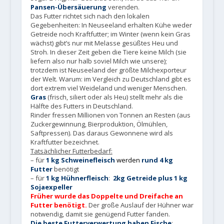
Pansen-Übersäuerung
verenden.
Das Futter richtet sich nach den lokalen
Gegebenheiten: In Neuseeland erhalten Kühe weder
Getreide noch Kraftfutter; im Winter (wenn kein Gras
wächst) gibt’s nur mit Melasse gesüßtes Heu und
Stroh. In dieser Zeit geben die Tiere keine Milch (sie
liefern also nur halb soviel Milch wie unsere);
trotzdem ist Neuseeland der größte Milchexporteur
der Welt. Warum: im Vergleich zu Deutschland gibt es
dort extrem viel Weideland und weniger Menschen.
Gras
(frisch, siliert oder als Heu) stellt mehr als die
Hälfte des Futters in Deutschland.
Rinder fressen Millionen von Tonnen an Resten (aus
Zuckergewinnung, Bierproduktion, Ölmühlen,
Saftpressen). Das daraus Gewonnene wird als
Kraftfutter bezeichnet.
Tatsächlicher Futterbedarf:
– für
1 kg Schweinefleisch
werden
rund 4 kg
Futter
benötigt
– für
1 kg Hühnerfleisch
:
2kg Getreide plus 1 kg
Sojaexpeller
Früher wurde das Doppelte und Dreifache an
Futter benöt
igt.
Der große Auslauf der Hühner war
notwendig, damit sie genügend Futter fanden.
Die beste Futterverwertung haben Fische
: