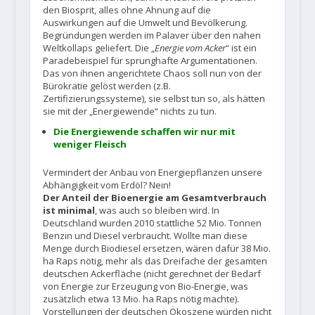
den Biosprit, alles ohne Ahnung auf die
Auswirkungen auf die Umwelt und Bevölkerung.
Begründungen werden im Palaver über den nahen
Weltkollaps geliefert. Die „
Energie vom Acker
“ ist ein
Paradebeispiel für sprunghafte Argumentationen.
Das von ihnen angerichtete Chaos soll nun von der
Bürokratie gelöst werden (z.B.
Zertifizierungssysteme), sie selbst tun so, als hätten
sie mit der „Energiewende“ nichts zu tun.
Die Energiewende schaffen wir nur mit
weniger Fleisch
Vermindert der Anbau von Energiepflanzen unsere
Abhängigkeit vom Erdöl? Nein!
Der Anteil der Bioenergie am Gesamtverbrauch
ist minimal
, was auch so bleiben wird. In
Deutschland wurden 2010 stattliche 52 Mio. Tonnen
Benzin und Diesel verbraucht. Wollte man diese
Menge durch Biodiesel ersetzen, wären dafür 38 Mio.
ha Raps nötig, mehr als das Dreifache der gesamten
deutschen Ackerfläche (nicht gerechnet der Bedarf
von Energie zur Erzeugung von Bio-Energie, was
zusätzlich etwa 13 Mio. ha Raps nötig machte).
Vorstellungen der deutschen Ökoszene würden nicht