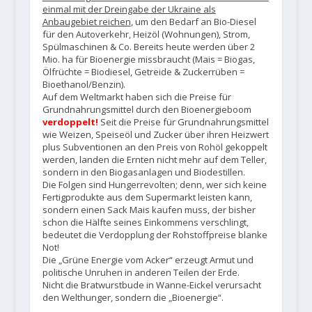
einmal mit der Dreingabe der Ukraine als
Anbaugebiet reichen
, um den Bedarf an Bio-Diesel
für den Autoverkehr, Heizöl (Wohnungen), Strom,
Spülmaschinen & Co. Bereits heute werden über 2
Mio. ha für Bioenergie missbraucht (Mais = Biogas,
Ölfrüchte = Biodiesel, Getreide & Zuckerrüben =
Bioethanol/Benzin).
Auf dem Weltmarkt haben sich die Preise für
Grundnahrungsmittel durch den Bioenergieboom
verdoppelt!
Seit die Preise für Grundnahrungsmittel
wie Weizen, Speiseöl und Zucker über ihren Heizwert
plus Subventionen an den Preis von Rohöl gekoppelt
werden, landen die Ernten nicht mehr auf dem Teller,
sondern in den Biogasanlagen und Biodestillen.
Die Folgen sind Hungerrevolten; denn, wer sich keine
Fertigprodukte aus dem Supermarkt leisten kann,
sondern einen Sack Mais kaufen muss, der bisher
schon die Hälfte seines Einkommens verschlingt,
bedeutet die Verdopplung der Rohstoffpreise blanke
Not!
Die „Grüne Energie vom Acker“ erzeugt Armut und
politische Unruhen in anderen Teilen der Erde.
Nicht die Bratwurstbude in Wanne-Eickel verursacht
den Welthunger, sondern die „Bioenergie“.