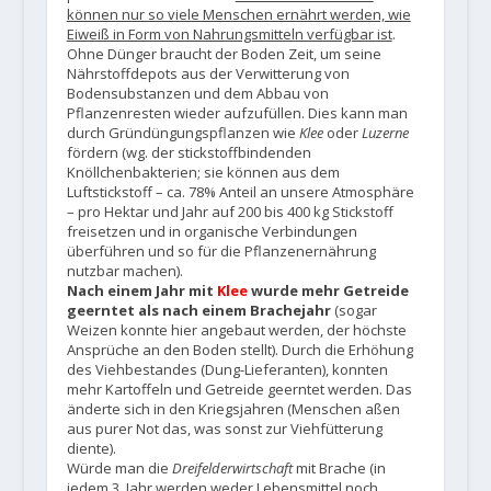
können nur so viele Menschen ernährt werden, wie
Eiweiß in Form von Nahrungsmitteln verfügbar ist
.
Ohne Dünger braucht der Boden Zeit, um seine
Nährstoffdepots aus der Verwitterung von
Bodensubstanzen und dem Abbau von
Pflanzenresten wieder aufzufüllen. Dies kann man
durch Gründüngungspflanzen wie
Klee
oder
Luzerne
fördern (wg. der stickstoffbindenden
Knöllchenbakterien; sie können aus dem
Luftstickstoff – ca. 78% Anteil an unsere Atmosphäre
– pro Hektar und Jahr auf 200 bis 400 kg Stickstoff
freisetzen und in organische Verbindungen
überführen und so für die Pflanzenernährung
nutzbar machen).
Nach einem Jahr mit
Klee
wurde mehr Getreide
geerntet als nach einem Brachejahr
(sogar
Weizen konnte hier angebaut werden, der höchste
Ansprüche an den Boden stellt). Durch die Erhöhung
des Viehbestandes (Dung-Lieferanten), konnten
mehr Kartoffeln und Getreide geerntet werden. Das
änderte sich in den Kriegsjahren (Menschen aßen
aus purer Not das, was sonst zur Viehfütterung
diente).
Würde man die
Dreifelderwirtschaft
mit Brache (in
jedem 3. Jahr werden weder Lebensmittel noch