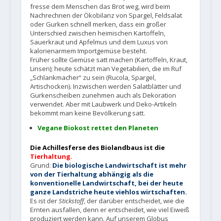
fresse dem Menschen das Brot weg, wird beim
Nachrechnen der Ökobilanz von Spargel, Feldsalat
oder Gurken schnell merken, dass ein großer
Unterschied zwischen heimischen Kartoffeln,
Sauerkraut und Apfelmus und dem Luxus von
kalorienarmem Importgemüse besteht.
Früher sollte Gemüse satt machen (Kartoffeln, Kraut,
Linsen); heute schätzt man Vegetabilien, die im Ruf
„Schlankmacher“ zu sein (Rucola, Spargel,
Artischocken). Inzwischen werden Salatblätter und
Gurkenscheiben zunehmen auch als Dekoration
verwendet. Aber mit Laubwerk und Deko-Artikeln
bekommt man keine Bevölkerung satt.
Vegane Biokost rettet den Planeten
Die Achillesferse des Biolandbaus ist die
Tierhaltung
.
Grund:
Die biologische Landwirtschaft ist mehr
von der Tierhaltung abhängig als die
konventionelle Landwirtschaft, bei der heute
ganze Landstriche heute viehlos wirtschaften.
Es ist der
Stickstoff
, der darüber entscheidet, wie die
Ernten ausfallen, denn er entscheidet, wie viel Eiweiß
produziert werden kann.
Auf unserem Globus