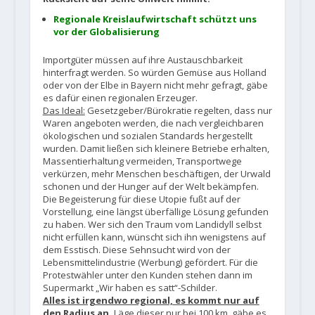
Regionale Kreislaufwirtschaft schützt uns
vor der Globalisierung
Importgüter müssen auf ihre Austauschbarkeit
hinterfragt werden. So würden Gemüse aus Holland
oder von der Elbe in Bayern nicht mehr gefragt, gäbe
es dafür einen regionalen Erzeuger.
Das Ideal:
Gesetzgeber/Bürokratie regelten, dass nur
Waren angeboten werden, die nach vergleichbaren
ökologischen und sozialen Standards hergestellt
wurden. Damit ließen sich kleinere Betriebe erhalten,
Massentierhaltung vermeiden, Transportwege
verkürzen, mehr Menschen beschäftigen, der Urwald
schonen und der Hunger auf der Welt bekämpfen.
Die Begeisterung für diese Utopie fußt auf der
Vorstellung, eine längst überfällige Lösung gefunden
zu haben. Wer sich den Traum vom Landidyll selbst
nicht erfüllen kann, wünscht sich ihn wenigstens auf
dem Esstisch. Diese Sehnsucht wird von der
Lebensmittelindustrie (Werbung) gefördert. Für die
Protestwähler unter den Kunden stehen dann im
Supermarkt „Wir haben es satt“-Schilder.
Alles ist irgendwo regional, es kommt nur auf
den Radius an
.
Läge dieser nur bei 100 km, gäbe es