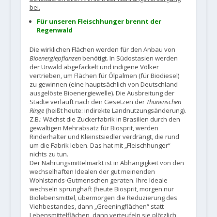
bei.
Für unseren Fleischhunger brennt der
Regenwald
Die wirklichen Flächen werden für den Anbau von
Bioenergiepflanzen
benötigt. In Südostasien werden
der Urwald abgefackelt und indigene Völker
vertrieben, um Flächen für Ölpalmen (für Biodiesel)
zu gewinnen (eine hauptsächlich von Deutschland
ausgelöste Bioenergiewelle). Die Ausbreitung der
Städte verläuft nach den Gesetzen der
Thünenschen
Ringe
(heißt heute: indirekte Landnutzungsänderung).
Z.B.: Wächst die Zuckerfabrik in Brasilien durch den
gewaltigen Mehrabsatz für Biosprit, werden
Rinderhalter und Kleinstsiedler verdrängt, die rund
um die Fabrik leben. Das hat mit „Fleischhunger“
nichts zu tun.
Der Nahrungsmittelmarkt ist in Abhängigkeit von den
wechselhaften Idealen der gut meinenden
Wohlstands-Gutmenschen geraten. Ihre Ideale
wechseln sprunghaft (heute Biosprit, morgen nur
Biolebensmittel, übermorgen die Reduzierung des
Viehbestandes, dann „Greeningflächen“ statt
Lebensmittelflächen, dann verteufeln sie plötzlich