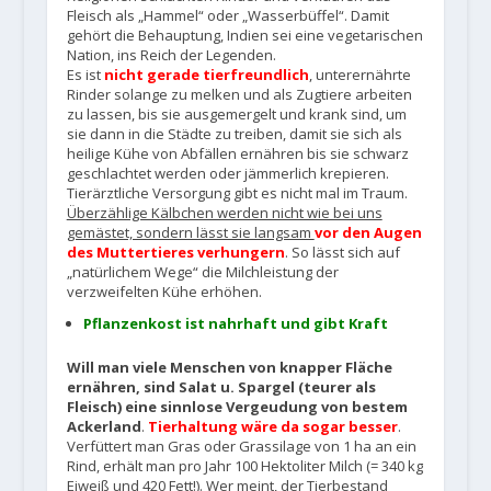
Fleisch als „Hammel“ oder „Wasserbüffel“. Damit
gehört die Behauptung, Indien sei eine vegetarischen
Nation, ins Reich der Legenden.
Es ist
nicht gerade tierfreundlich
, unterernährte
Rinder solange zu melken und als Zugtiere arbeiten
zu lassen, bis sie ausgemergelt und krank sind, um
sie dann in die Städte zu treiben, damit sie sich als
heilige Kühe von Abfällen ernähren bis sie schwarz
geschlachtet werden oder jämmerlich krepieren.
Tierärztliche Versorgung gibt es nicht mal im Traum.
Überzählige Kälbchen werden nicht wie bei uns
gemästet, sondern lässt sie langsam
vor den Augen
des Muttertieres verhungern
. So lässt sich auf
„natürlichem Wege“ die Milchleistung der
verzweifelten Kühe erhöhen.
Pflanzenkost ist nahrhaft und gibt Kraft
Will man viele Menschen von knapper Fläche
ernähren, sind Salat u. Spargel (teurer als
Fleisch) eine sinnlose Vergeudung von bestem
Ackerland
.
Tierhaltung wäre da sogar besser
.
Verfüttert man Gras oder Grassilage von 1 ha an ein
Rind, erhält man pro Jahr 100 Hektoliter Milch (= 340 kg
Eiweiß und 420 Fett!). Wer meint, der Tierbestand