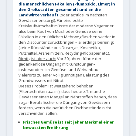
die menschlichen Fäkalien (Plumpsklo, Eimer) in
den Großstädten gesammelt und an die
Landwirte verkauft
(oder achtlos im nächsten
Gewässer entsorgt). Für eine echte
Kreislaufwirtschaft müsste der moderne Vegetarier
also beim Kauf von Müsli oder Gemüse seine
Fäkalien in den üblichen Mehrwegflaschen wieder in
den Discounter zurückbringen – allerdings bereinigt
(keine Rückstände aus Duschgel, Kosmetika,
Putzmittel, Arzneimitteln, Recycling-Klopapier etc.).
Richtig ist aber auch:
Vor 30 Jahren führte der
gedankenlose Umgang mit Kunstdünger –
insbesondere im Gemüse- und Weinanbau –
vielerorts zu einer völlig unnötigen Belastung des
Grundwassers mit Nitrat.
Dieses Problem ist weitgehend behoben
(Filtertechniken u.a.m.), dass heute z.T. manche
Gewässer einen Mangel an Nährstoffen haben, dass
sogar Berufsfischer die Düngung von Gewässern
fordern, wenn die natürlichen Fischbestände nicht
verschwinden sollen.
Frisches Gemüse ist seit jeher Merkmal einer
bewussten Ernährung