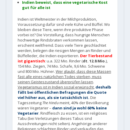
Indien beweist, dass eine vegetarische Kost
gut für alle ist
Indien ist Weltmeister in der Milchproduktion,
Voraussetzung dafür sind viele Kühe und Büffel. Wo
bleiben diese Tiere, wenn ihre produktive Phase
vorbei ist? Die Vorstellung, dass hungrige Menschen
hochwertige Rindsbraten verkommen lassen,
erscheint weltfremd. Dass viele Tiere geschlachtet
werden, belegen die riesigen Mengen an Rinder-und
Büffelleder, die Indien exportieren.
Der Tierbestand
ist gigantisch
: u.a. 322 Mio. Rinder (
dt. 12.8 Mio.
),
154 Mio. Ziegen, 74 Mio. Schafe, 9,6 Mio. Schweine
und 800 Mio. Hühner.
Wer glaubt, dass diese Massen
fast alle eines natürlichen Todes sterben, muss
seinen Geisteszustand überprüfen lassen
.
Vegetarismus ist in Indien sozial erwünscht
,
deshalb
fällt bei öffentlichen Befragungen die Quote
viel höher aus, als sie tatsächlich ist.
Die
Tageszeitung
The Hindu
meint, 40% der Bevölkerung
wären Vegetarier –
dann sind ja wohl 60% keine
Vegetarier
. Rindfleisch zu essen, ist ein religiöses
Tabu (bei Verletzungen dieses Tabus sind
Ausschreitungen nicht selten). Angehörige anderer
Religionen schlachten Rinder und verkaufen das