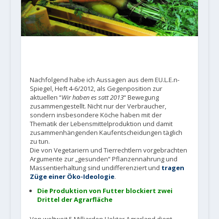
Nachfolgend habe ich Aussagen aus dem EU.L.E.n-
Spiegel, Heft 4-6/2012, als Gegenposition zur
aktuellen “
Wir haben es satt 2013
“ Bewegung
zusammengestellt. Nicht nur der Verbraucher,
sondern insbesondere Köche haben mit der
Thematik der Lebensmittelproduktion und damit
zusammenhängenden Kaufentscheidungen täglich
zu tun.
Die von Vegetariern und Tierrechtlern vorgebrachten
Argumente zur „gesunden“ Pflanzennahrung und
Massentierhaltung sind undifferenziert und
tragen
Züge einer Öko-Ideologie
.
Die Produktion von Futter blockiert zwei
Drittel der Agrarfläche
Von weltweit 5 Milliarden Hektar Agrarland dient