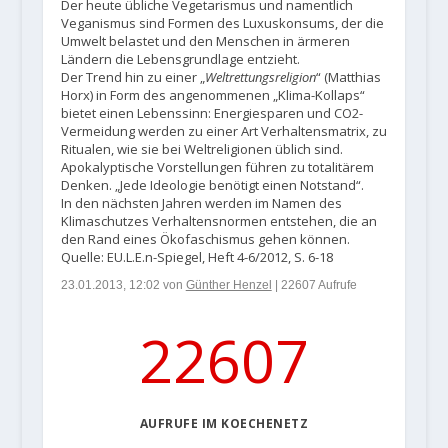
Der heute übliche Vegetarismus und namentlich
Veganismus sind Formen des Luxuskonsums, der die
Umwelt belastet und den Menschen in ärmeren
Ländern die Lebensgrundlage entzieht.
Der Trend hin zu einer „
Weltrettungsreligion
“ (Matthias
Horx) in Form des angenommenen „Klima-Kollaps“
bietet einen Lebenssinn: Energiesparen und CO2-
Vermeidung werden zu einer Art Verhaltensmatrix, zu
Ritualen, wie sie bei Weltreligionen üblich sind.
Apokalyptische Vorstellungen führen zu totalitärem
Denken. „Jede Ideologie benötigt einen Notstand“.
In den nächsten Jahren werden im Namen des
Klimaschutzes Verhaltensnormen entstehen, die an
den Rand eines Ökofaschismus gehen können.
Quelle: EU.L.E.n-Spiegel, Heft 4-6/2012, S. 6-18
23.01.2013, 12:02 von
Günther Henzel
| 22607 Aufrufe
22607
AUFRUFE IM KOECHENETZ