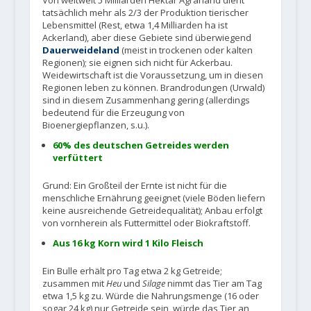
tatsächlich mehr als 2/3 der Produktion tierischer
Lebensmittel (Rest, etwa 1,4 Milliarden ha ist
Ackerland), aber diese Gebiete sind überwiegend
Dauerweideland
(meist in trockenen oder kalten
Regionen); sie eignen sich nicht für Ackerbau.
Weidewirtschaft ist die Voraussetzung, um in diesen
Regionen leben zu können. Brandrodungen (Urwald)
sind in diesem Zusammenhang gering (allerdings
bedeutend für die Erzeugung von
Bioenergiepflanzen, s.u.).
60% des deutschen Getreides werden
verfüttert
Grund: Ein Großteil der Ernte ist nicht für die
menschliche Ernährung geeignet (viele Böden liefern
keine ausreichende Getreidequalität); Anbau erfolgt
von vornherein als Futtermittel oder Biokraftstoff.
Aus 16 kg Korn wird 1 Kilo Fleisch
Ein Bulle erhält pro Tag etwa 2 kg Getreide;
zusammen mit
Heu
und
Silage
nimmt das Tier am Tag
etwa 1,5 kg zu. Würde die Nahrungsmenge (16 oder
sogar 24 kg) nur Getreide sein, würde das Tier an