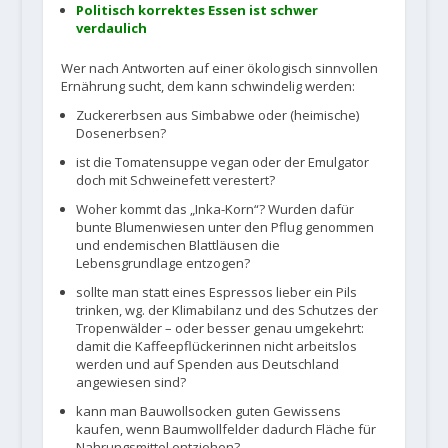
Politisch korrektes Essen ist schwer
verdaulich
Wer nach Antworten auf einer ökologisch sinnvollen
Ernährung sucht, dem kann schwindelig werden:
Zuckererbsen aus Simbabwe oder (heimische)
Dosenerbsen?
ist die Tomatensuppe vegan oder der Emulgator
doch mit Schweinefett verestert?
Woher kommt das „Inka-Korn“? Wurden dafür
bunte Blumenwiesen unter den Pflug genommen
und endemischen Blattläusen die
Lebensgrundlage entzogen?
sollte man statt eines Espressos lieber ein Pils
trinken, wg. der Klimabilanz und des Schutzes der
Tropenwälder – oder besser genau umgekehrt:
damit die Kaffeepflückerinnen nicht arbeitslos
werden und auf Spenden aus Deutschland
angewiesen sind?
kann man Bauwollsocken guten Gewissens
kaufen, wenn Baumwollfelder dadurch Fläche für
Nahrungsmittel entziehen?