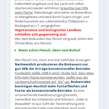
Futtermittel angebaut und das Land sich selbst
überlassen) wieder einführen,
bräuchte man 50%
mehr Fläche
. Naturdünger wird daher im Biolandbau
zu Mangelware und wird durch Guano (Vogel- und
Fledermausmist aus Lateinamerika, Philippinen o.
Madagaskar) z.T. ausgeglichen.
Vegetarismus und biologischer Landbau
schließen sich gegenseitig aus!
Wer dem Biokunden das Fleisch vergrault, liefert den
Ökolandbau ans Messer.
Wenn schon Fleisch, dann vom Biohof
Wer Fleisch isst, muss erst mal Viehfutter erzeugen.
Nachweislich produzieren die Biobauern nur
gut 50% der Erträge konventioneller Betriebe.
Foodwatch stellte 2008 in einer Studie fest, dass etwa
87% mehr Fläche benötigt würden, stellte man die
Landwirtschaft komplett auf „Bio“ um.
Biobetriebe
benötigen deutlich mehr Futterflächen und
Futter als konventionelle Betriebe
, da eine
unzureichende Eiweißversorgung besteht,
namentlich bei Schweinen und Hühnern. „
Futter in
Bioqualität
“ ist aus Sicht der Tierernährung eine
physiologische Eselei und obendrein auch noch