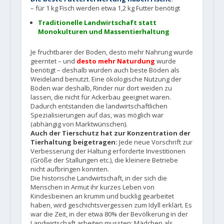
– für 1 kg Fisch werden etwa 1,2 kg Futter benötigt
Traditionelle Landwirtschaft statt
Monokulturen und Massentierhaltung
Je fruchtbarer der Boden, desto mehr Nahrung wurde
geerntet – und
desto mehr
Naturdung
wurde
benötigt – deshalb wurden auch beste Böden als
Weideland benutzt. Eine ökologische Nutzung der
Böden war deshalb, Rinder nur dort weiden zu
lassen, die nicht für Ackerbau geeignet waren.
Dadurch entstanden die landwirtschaftlichen
Spezialisierungen auf das, was möglich war
(abhängig von Marktwünschen).
Auch der Tierschutz hat zur Konzentration der
Tierhaltung beigetragen:
Jede neue Vorschrift zur
Verbesserung der Haltung erforderte Investitionen
(Größe der Stallungen etc.), die kleinere Betriebe
nicht aufbringen konnten.
Die historische Landwirtschaft, in der sich die
Menschen in Armut ihr kurzes Leben von
Kindesbeinen an krumm und bucklig gearbeitet
haben, wird geschichtsvergessen zum Idyll erklärt. Es
war die Zeit, in der etwa 80% der Bevölkerung in der
Landwirtschaft arbeiten mussten: Mädchen als