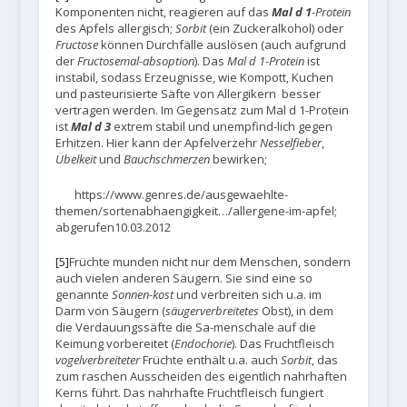
Komponenten nicht, reagieren auf das
Mal d 1
-Protein
des Apfels allergisch;
Sorbit
(ein Zuckeralkohol) oder
Fructose
können Durchfälle auslösen (auch aufgrund
der
Fructosemal-absoption
). Das
Mal d 1-Protein
ist
instabil, sodass Erzeugnisse, wie Kompott, Kuchen
und pasteurisierte Säfte von Allergikern besser
vertragen werden. Im Gegensatz zum Mal d 1-Protein
ist
Mal d 3
extrem stabil und unempfind-lich gegen
Erhitzen. Hier kann der Apfelverzehr
Nesselfieber
,
Übelkeit
und
Bauchschmerzen
bewirken;
https://www.genres.de/ausgewaehlte-
themen/sortenabhaengigkeit…/allergene-im-apfel;
abgerufen10.03.2012
[5]
Früchte munden nicht nur dem Menschen, sondern
auch vielen anderen Säugern. Sie sind eine so
genannte
Sonnen-kost
und verbreiten sich u.a. im
Darm von Säugern (
säugerverbreitetes
Obst), in dem
die Verdauungssäfte die Sa-menschale auf die
Keimung vorbereitet (
Endochorie
). Das Fruchtfleisch
vogelverbreiteter
Früchte enthält u.a. auch
Sorbit
, das
zum raschen Ausscheiden des eigentlich nahrhaften
Kerns führt. Das nahrhafte Fruchtfleisch fungiert