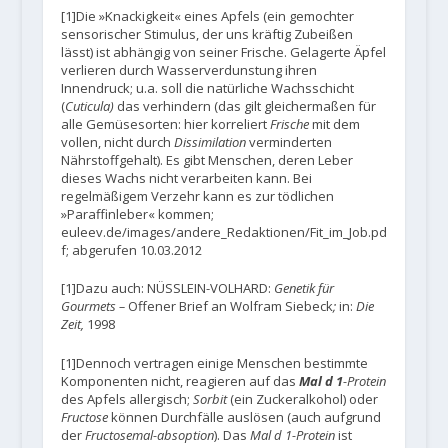
[1]Die »Knackigkeit« eines Apfels (ein gemochter
sensorischer Stimulus, der uns kräftig Zubeißen
lässt) ist abhängig von seiner Frische. Gelagerte Äpfel
verlieren durch Wasserverdunstung ihren
Innendruck; u.a. soll die natürliche Wachsschicht
(
Cuticula)
das verhindern (das gilt gleichermaßen für
alle Gemüsesorten: hier korreliert
Frische
mit dem
vollen, nicht durch
Dissimilation
verminderten
Nährstoffgehalt). Es gibt Menschen, deren Leber
dieses Wachs nicht verarbeiten kann. Bei
regelmäßigem Verzehr kann es zur tödlichen
»Paraffinleber« kommen;
euleev.de/images/andere_Redaktionen/Fit_im_Job.pd
f; abgerufen 10.03.2012
[1]Dazu auch: NÜSSLEIN-VOLHARD:
Genetik für
Gourmets –
Offener Brief an Wolfram Siebeck
;
in:
Die
Zeit,
1998
[1]Dennoch vertragen einige Menschen bestimmte
Komponenten nicht, reagieren auf das
Mal d 1
-Protein
des Apfels allergisch;
Sorbit
(ein Zuckeralkohol) oder
Fructose
können Durchfälle auslösen (auch aufgrund
der
Fructosemal-absoption
). Das
Mal d 1-Protein
ist