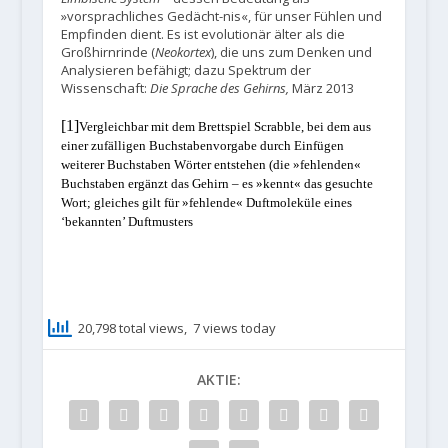
»vorsprachliches Gedächt-nis«, für unser Fühlen und
Empfinden dient. Es ist evolutionär älter als die
Großhirnrinde (
Neokortex
), die uns zum Denken und
Analysieren befähigt; dazu Spektrum der
Wissenschaft:
Die Sprache des Gehirns,
März 2013
[1]
Vergleichbar mit dem Brettspiel
Scrabble
, bei dem aus
einer zufälligen Buchstabenvorgabe durch Einfügen
weiterer Buchstaben Wörter entstehen (die »fehlenden«
Buchstaben ergänzt das Gehirn – es »kennt« das gesuchte
Wort; gleiches gilt für »fehlende« Duftmoleküle eines
‘bekannten’ Duftmusters
20,798 total views, 7 views today
AKTIE: