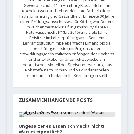
Günther Henzel (OStR ) war 33 Jahre an der
Gewerbeschule 11 in Hamburg Klassenlehrer in
Köcheklassen und Lehrer der Hotelfachschule im
Fach „Ernährung und Gesundheit“. Er leitete 30 Jahre
einen Prüfungsausschusses für Köche, war Dozent
im Küchenmeisterkurs für „Ernährungslehre /
Naturwissenschaft“ (bis 2016) und viele Jahre
Beisitzer im Lehrerprüfungsamt. Seit dem
Lehramtsstudium mit Nebenfach Humanbiologie
beschäftigte er sich mit Fragen zu den
entwicklungsgeschichtlichen Anfängen des Kochens
und entwickelte für Unterrichtszwecke ein
theoretisches Modell der Speisenherstellung, das
Rohstoffe nach Primär- und Sekundäranteilen
ordnet und in funktionelle Beziehungen stellt.
ZUSAMMENHÄNGENDE POSTS
Ungesalzenes Essen schmeckt nicht!
Warum eigentlich?