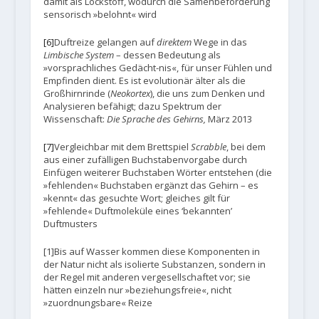
damit als Lockstoff, wodurch die Samenbeförderung
sensorisch »belohnt« wird
[6]
Duftreize gelangen auf
direktem
Wege in das
Limbische System
– dessen Bedeutung als
»vorsprachliches Gedächt-nis«, für unser Fühlen und
Empfinden dient. Es ist evolutionär älter als die
Großhirnrinde (
Neokortex
), die uns zum Denken und
Analysieren befähigt; dazu Spektrum der
Wissenschaft:
Die Sprache des Gehirns,
März 2013
[7]
Vergleichbar mit dem Brettspiel
Scrabble
, bei dem
aus einer zufälligen Buchstabenvorgabe durch
Einfügen weiterer Buchstaben Wörter entstehen (die
»fehlenden« Buchstaben ergänzt das Gehirn – es
»kennt« das gesuchte Wort; gleiches gilt für
»fehlende« Duftmoleküle eines ‘bekannten’
Duftmusters
[1]Bis auf Wasser kommen diese Komponenten in
der Natur nicht als isolierte Substanzen, sondern in
der Regel mit anderen vergesellschaftet vor; sie
hätten einzeln nur »beziehungsfreie«, nicht
»zuordnungsbare« Reize