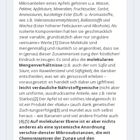
Mikroanteilen eines Apfels gehören u.a.
Wasser,
Pektine, Apfelsäure, Mineralien, Fruchtzucker, Sorbit,
Aminosäuren, kurzkettige Ester
(Duft- u. Aromastoffe,
wie z.B.
Valeriansäuremetyhlester
),
Ballaststoffe und
Wachse
(Ester höherer Fettsäuren und Alkohole). Als
isolierte Komponenten hät-ten sie geschmacklich
zwar variable, grundsätzlich aber nur singuläre
»einsame« Werte.
[1]
Diese Moleküle sind
mengenmäßig und räumlich so angeordnet, dass sie
in (genau) dieser Zusammenset-zung den ‘köstlichen’
Eindruck erzeugen. Es sind also die
molekularen
Mengenverhältnisse
(z.B. auch der von
Süße
und
Säure
, von
Kauwiderstand
und
Saftigkeit
), die darüber
entscheiden, was wir als genussvoll erleben –
vorausgesetzt: es handelt sich dabei um (giftfreie)
leicht verdauliche Nährstoffgemische
(nicht aber
um uniforme, ausdrucksarme Anteile, wie z.B. reine
Stärke).
[2]
Der Apfel ist ein solches Idealgemisch. Er
ist ein Produkt der »Natur« (auch dank genetischer
Züch-tungserfolge)
[3]
und mundet aus sich selbst
heraus – wie Bananen und viel andere Früchte auch.
[4]
,
[5]
Auf molekularer Ebene ist er aber nichts
anderes als eine systemische Anordnung
verschie-denster Mikrosubstanzen, die mit
Chemorezeptoren
der Zunge und den