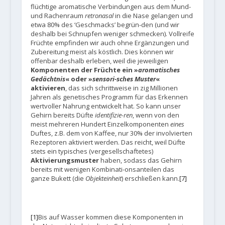
flüchtige aromatische Verbindungen aus dem Mund-
und Rachenraum
retronasal
in die Nase gelangen und
etwa 80% des ‘Geschmacks’ begrün-den (und wir
deshalb bei Schnupfen weniger schmecken). Vollreife
Früchte empfinden wir auch ohne Ergänzungen und
Zubereitung meist als köstlich. Dies können wir
offenbar deshalb erleben, weil die jeweiligen
Komponenten der Früchte ein »
aromatisches
Gedächtnis
« oder »
sensori-sches Muster
«
aktivieren
, das sich schrittweise in zig Millionen
Jahren als genetisches Programm für das Erkennen
wertvoller Nahrung entwickelt hat. So kann unser
Gehirn bereits Düfte
identifizie-ren
, wenn von den
meist mehreren Hundert Einzelkomponenten
eines
Duftes, z.B. dem von Kaffee, nur 30% der involvierten
Rezeptoren aktiviert werden. Das reicht, weil Düfte
stets ein typisches (vergesellschaftetes)
Aktivierungsmuster
haben, sodass das Gehirn
bereits mit wenigen Kombinati-onsanteilen das
ganze Bukett (die
Objekteinheit
) erschließen kann.
[7]
[1]
Bis auf Wasser kommen diese Komponenten in