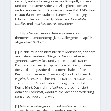
instabil, sodass Erzeugnisse, wie Kompott, Kuchen
und pasteurisierte Säfte von Allergikern besser
vertragen werden. Im Gegensatz zum Mal d 1-Protein
ist
Mal d 3
extrem stabil und unempfind-lich gegen
Erhitzen. Hier kann der Apfelverzehr
Nesselfieber
,
Übelkeit
und
Bauchschmerzen
bewirken;
https://www.genres.de/ausgewaehlte-
themen/sortenabhaengigkeit…/allergene-im-apfel;
abgerufen10.03.2012
[1]Früchte munden nicht nur dem Menschen, sondern
auch vielen anderen Säugern. Sie sind eine so
genannte
Sonnen-kost
und verbreiten sich u.a. im
Darm von Säugern (
säugerverbreitetes
Obst), in dem
die Verdauungssäfte die Sa-menschale auf die
Keimung vorbereitet (
Endochorie
). Das Fruchtfleisch
vogelverbreiteter
Früchte enthält u.a. auch
Sorbit
, das
zum raschen Ausscheiden des eigentlich nahrhaften
Kerns führt. Das nahrhafte Fruchtfleisch fungiert
damit als Lockstoff, wodurch die Samenbeförderung
sensorisch »belohnt« wird
[1]Duftreize gelangen auf
direktem
Wege in das
Limbische System
– dessen Bedeutung als