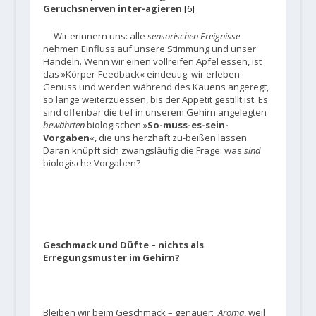
Geruchsnerven inter-agieren
.
[6]
Wir erinnern uns: alle
sensorischen Ereignisse
nehmen Einfluss auf unsere Stimmung und unser
Handeln. Wenn wir einen vollreifen Apfel essen, ist
das »Körper-Feedback« eindeutig: wir erleben
Genuss und werden während des Kauens angeregt,
so lange weiterzuessen, bis der Appetit gestillt ist. Es
sind offenbar die tief in unserem Gehirn angelegten
bewährten
biologischen »
So-muss-es-sein-
Vorgaben
«, die uns herzhaft zu-beißen lassen.
Daran knüpft sich zwangsläufig die Frage: was
sind
biologische Vorgaben?
Geschmack und Düfte – nichts als
Erregungsmuster im Gehirn?
Bleiben wir beim Geschmack – genauer:
Aroma
, weil