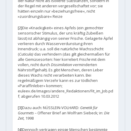
der Natur nicht als isolierte Substanzen, sondern in
der Regel mit anderen vergesellschaftet vor; sie
hätten einzeln nur »beziehungsfreie«, nicht
»zuordnungsbare« Reize
[2]
Die »Knackigkeit« eines Apfels (ein gemochter
sensorischer Stimulus, der uns kräftig Zubeißen
lässt) ist abhängig von seiner Frische. Gelagerte Äpfel
verlieren durch Wasserverdunstung ihren
Innendruck; u.a. soll die natürliche Wachsschicht
(
Cuticula)
das verhindern (das gilt gleichermaßen für
alle Gemüsesorten: hier korreliert
Frische
mit dem
vollen, nicht durch
Dissimilation
verminderten
Nährstoffgehalt). Es gibt Menschen, deren Leber
dieses Wachs nicht verarbeiten kann. Bei
regelmäßigem Verzehr kann es zur tödlichen
»Paraffinleber« kommen;
euleev.de/images/andere_Redaktionen/Fit_im_Job.pd
f; abgerufen 10.03.2012
[3]
Dazu auch: NÜSSLEIN-VOLHARD:
Genetik für
Gourmets –
Offener Brief an Wolfram Siebeck
;
in:
Die
Zeit,
1998
[4]
Dennoch vertragen einige Menschen bestimmte