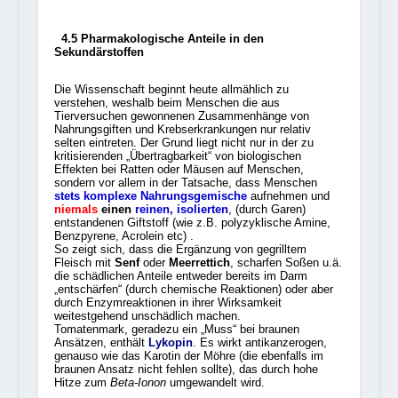
4.5 Pharmakologische Anteile in den
Sekundärstoffen
Die Wissenschaft beginnt heute allmählich zu
verstehen, weshalb beim Menschen die aus
Tierversuchen gewonnenen Zusammenhänge von
Nahrungsgiften und Krebserkrankungen nur relativ
selten eintreten. Der Grund liegt nicht nur in der zu
kritisierenden „Übertragbarkeit“ von biologischen
Effekten bei Ratten oder Mäusen auf Menschen,
sondern vor allem in der Tatsache, dass Menschen
stets komplexe Nahrungsgemische
aufnehmen und
niemals
einen
reinen, isolierten
, (durch Garen)
entstandenen Giftstoff (wie z.B. polyzyklische Amine,
Benzpyrene, Acrolein etc) .
So zeigt sich, dass die Ergänzung von gegrilltem
Fleisch mit
Senf
oder
Meerrettich
, scharfen Soßen u.ä.
die schädlichen Anteile entweder bereits im Darm
„entschärfen“ (durch chemische Reaktionen) oder aber
durch Enzymreaktionen in ihrer Wirksamkeit
weitestgehend unschädlich machen.
Tomatenmark, geradezu ein „Muss“ bei braunen
Ansätzen, enthält
Lykopin
. Es wirkt antikanzerogen,
genauso wie das Karotin der Möhre (die ebenfalls im
braunen Ansatz nicht fehlen sollte), das durch hohe
Hitze zum
Beta-Ionon
umgewandelt wird.