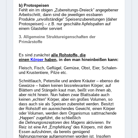
b) Protospeisen
Fehlt ein im obigen „Zubereitungs-Dreieck“ angegebener
Arbeitschritt, dann sind die jeweiligen essbaren
Produkte „unvollständige“ Speisenzubereitungen (daher
Protospeisen) – z.B. nur geschälte Apfelspalten auf
einem Glasteller serviert
3. Allgemeine Struktureigenschaften der
Primärstoffe
Es sind zunächst
alle Rohstoffe, die
einen
Körper
haben
, in den man hineinbeißen kann:
Fleisch, Fisch, Geflügel, Gemüse, Obst, Eier, Schalen-
und Krustentiere, Pilze etc.
Schnittlauch, Petersilie und andere Kräuter – ebenso die
Gewürze – haben keinen bissrelevanten Körper; auf
Blättern und Stängeln kaut man, beißt von ihnen ab,
aber nicht hinein. Nun haben zwar Blattsalate auch
keinen „echten“ Körper, aber ein großes Volumen, so
dass auch sie als Speisen zubereitet werden. Besitzt
der Rohstoff ein ausreichendes Gewicht, einen Körper
oder Volumen, werden dem Organismus sattmachende
„Happen“ zugeführt, die schließlich
die
Dehnungsrezeptoren des Magens
aktivieren. Ihr
Reiz ist eine Art „Empfehlung“ des Körpers, mit dem
Essen aufzuhören, da bereits genügend
Nahrungsmenge aufgenommen worden ist. Insofern