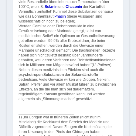
viele Bestandteile überstehen auch Temperaturen über
100°C, wie z.B.
Solanin
und
Chaconin
der
Kartoffel.
Vermutlich „entgiftet“ Kümmel diese Substanzen genauso
wie das Bohnenkraut
Phasin
(diese Aussagen sind
wissenschaftlich noch zu belegen).
Werden Gemüse oder Fleischprodukte in eine
Gewürzmischung oder Marinade gelegt, so ist von
medizinischer Seite
ein Optimum an Gesundheitsvorsorge
1)
getroffen worden. 99,9% aller Krebsbildner, die beim
Rösten entstehen, werden durch die Gewürze einer
Marinade unschädlich gemacht. Die traditionellen Rezepte
haben sich nicht zuletzt deshalb über Jahrhunderte
gehalten, weil deren Verfahren und Rohstoffkombinationen
sich in Millionen von Mägen bewährt haben“(
U. Pollmer
).
Neben diesen medizinischen Effekten sind auch die
psychotropen Substanzen der Sekundärstoffe
bedeutsam. Viele Gewürze wirken wie Drogen. Nelken,
Safran, Pfeffer und vor allem Muskat führen zu psychischen
Effekten, an die die man sich bei dauerhaftem,
regelmäßigem Konsum gewöhnen kann und werden
allgemein als „Stimmungsmacher“ geschätzt.
__________________________
1) „Im Übrigen war in früheren Zeiten (nicht nur im
Mittelalter) die Kochkunst dem Bereich der Medizin und
Diätetik zugeordnet. Davon Zeugen die Kochmützen, die
ihren Ursprung in den Pirets der Chirurgen haben.