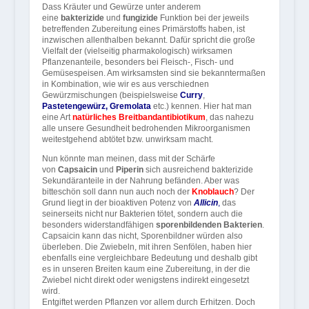
Dass Kräuter und Gewürze unter anderem
eine
bakterizide
und
fungizide
Funktion bei der jeweils
betreffenden Zubereitung eines Primärstoffs haben, ist
inzwischen allenthalben bekannt. Dafür spricht die große
Vielfalt der (vielseitig pharmakologisch) wirksamen
Pflanzenanteile, besonders bei Fleisch-, Fisch- und
Gemüsespeisen. Am wirksamsten sind sie bekanntermaßen
in Kombination, wie wir es aus verschiednen
Gewürzmischungen (beispielsweise
Curry
,
Pastetengewürz, Gremolata
etc.) kennen. Hier hat man
eine Art
natürliches
Breitbandantibiotikum
, das nahezu
alle unsere Gesundheit bedrohenden Mikroorganismen
weitestgehend abtötet bzw. unwirksam macht.
Nun könnte man meinen, dass mit der Schärfe
von
Capsaicin
und
Piperin
sich ausreichend bakterizide
Sekundäranteile in der Nahrung befänden. Aber was
bitteschön soll dann nun auch noch der
Knoblauch
? Der
Grund liegt in der bioaktiven Potenz von
Allicin
,
das
seinerseits nicht nur Bakterien tötet, sondern auch die
besonders widerstandfähigen
sporenbildenden Bakterien
.
Capsaicin kann das nicht, Sporenbildner würden also
überleben. Die Zwiebeln, mit ihren Senfölen, haben hier
ebenfalls eine vergleichbare Bedeutung und deshalb gibt
es in unseren Breiten kaum eine Zubereitung, in der die
Zwiebel nicht direkt oder wenigstens indirekt eingesetzt
wird.
Entgiftet werden Pflanzen vor allem durch Erhitzen. Doch