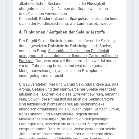
alkohollöslichen Bestandteile, die in die Flüssigkeit
übergetreten sind. Der Namen der Suppe weist dann
(meist) auf den verwendeten
Primärstoff:
Rinder
kraftbrühe,
Spargel
creme etc. oder findet
sich in der Fondbezeichnung, wie
Lamm
jus etc. wieder.
4. Funktionen / Aufgaben der Sekundärstoffe
Der Begriff Sekundärstoff(e) ordnet zunächst die Stellung
der eingesetzten Rohstoffe im Rohstoffgemisch Speise,
nennt den Rang.
Sekundärstoffe sind dem Primärstoff
untergeordnet, sie haben eine dienende, Zweck-erfüllende
Funktion
. Das, was man mit ihnen erreichen will, ist bereits
vor der Zubereitung bekannt und wird durch genaue
Mengenanweisungen, wie sie in den Rezepturen
niedergelegt sind, erreicht.
Um zu verstehen, wie und warum Sekundäranteile u.a. das
Aroma, Gefüge und den Nährwert einer Speise verändern,
müssen die Faktoren, die diese „Effekte“ bewirken, bekannt
sein. Sowohl der Primärstoff als auch die Sekundärstoffe
sind letztendlich nichts anderes, als hochkomplexe,
biologisch organisierte Molekülmischungen. Je nach Größe,
Konzentration und Reaktions-freudigkeit dieser
Molekülansammlungen (die hängt von den jeweiligen
Ladungen ab), bewirken sie auf unserer Zunge einen
entsprechenden Reiz. Auf diese Weise werden nur solche
„Inhaltsstoffe“ rasch erkannt, die über ausreichend kleine