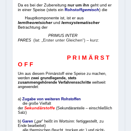
Da es bei der Zubereitung
nur um ihn
geht und er
in einer Speise (stets ein
Rohstoff
gemisch
) die
Hauptkomponente ist, ist er aus
lerntheoretsicher
und
lernsystematischer
Betrachtung der
PRIMUS INTER
PARES
(lat:
„Erster unter Gleichen“) – kurz:
P R I M Ä R S T
O F F
Um aus diesem Primärstoff eine Speise zu machen,
werden
zwei grundlegende, stets
zusammengehörende Verfahrensschritte
weltweit
angewendet:
a)
Zugabe von weiteren Rohstoffen
die große Vielfalt
Sekundärstoffe
der
(Sekundäranteile – einschließlich
Salz)
b)
Garen
(„
gar
“ heißt im Wortsinn: fertiggestellt, zu
Ende bearbeitet)
alle thermischen (feucht, trocken etc.) und nicht-