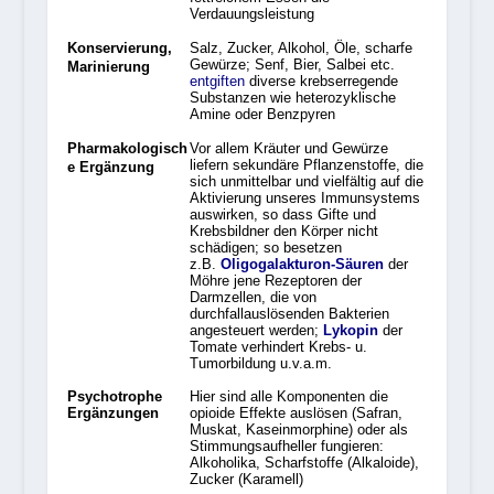
Verdauungsleistung
Konservierung,
Salz, Zucker, Alkohol, Öle, scharfe
Gewürze; Senf, Bier, Salbei etc.
Marinierung
entgiften
diverse krebserregende
Substanzen wie heterozyklische
Amine oder Benzpyren
Pharmakologisch
Vor allem Kräuter und Gewürze
liefern sekundäre Pflanzenstoffe, die
e Ergänzung
sich unmittelbar und vielfältig auf die
Aktivierung unseres Immunsystems
auswirken, so dass Gifte und
Krebsbildner den Körper nicht
schädigen; so besetzen
z.B.
Oligogalakturon-Säuren
der
Möhre jene Rezeptoren der
Darmzellen, die von
durchfallauslösenden Bakterien
angesteuert werden;
Lykopin
der
Tomate verhindert Krebs- u.
Tumorbildung u.v.a.m.
Psychotrophe
Hier sind alle Komponenten die
Ergänzungen
opioide Effekte auslösen (Safran,
Muskat, Kaseinmorphine) oder als
Stimmungsaufheller fungieren:
Alkoholika, Scharfstoffe (Alkaloide),
Zucker (Karamell)