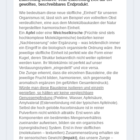
gewolltes, beschreibbares Endprodukt.
Wie bedeutsam diese neue stoffliche „Einheit“ für unseren
Organismus ist, lässt sich am Beispiel von vollreifem Obst
verdeutlichen, eine aus dem Molekülbaukasten der Natur
hergestellten harmonischen Einheit.
Ein
Apfel
oder eine
Weichselkirsche
(Früchte sind stets
hochkomplexe Molekülgemische) bedürfen keiner
„Nachbesserung“ oder Ergänzung – was letztendlich immer
ein Eingriff in die biologisch organisierte Ordnung wäre. Ihre
jeweilige stoffliche Einheit ist perfekt wie die Form einer
Kugel, deren Struktur bekanntlich nicht weiter optimiert
werden kann. Ihr Molekülmix ist perfekt auf unser
Verdauungssystem „eingestellt“ und vice versa.
Die Zunge erkennt, dass die einzelnen Baussteine, die die
jeweilige Frucht bilden, harmonieren, sich gegenseitig
aromatisch ergänzen (im gefühlten Gesamteindruck).
Würde man diese Bausteine isolieren und einzeln
genießen, so hätten wir keine vergleichbare
Genussempfindung
(Pektine, Wasser, Apfelsäure,
Amylvalerat (Esterverbindung mit der typischen Apfelnote).
Selbst die hoch gelobte Ascorbinsäure ist in reiner
Pulverform nicht wirklich attraktiv. Erst wenn alle
Komponenten ein bestimmtes Mengenverhältnis
zueinander aufweisen, bilden sie ein organisches
(synergistisches) System. Erst in ihrer stofflichen
(molekularen – texturellen) Zusammensetzung erhalten sie
ihr sensorisches Gewicht
(Impakt)
, das unsere Zunge –