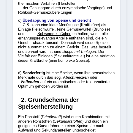
thermischen Verfahren (Herstellen
der Genussgare durch enzymatische Vorgänge) und
Rohkost-Gemüsezubereitungen
c)
Überlappung von Speise und G
ericht
Z.B. kann eine klare Menüsuppe (Kraftbrühe) als
Einlage
Fleischwürfel
, feine
Gemüsewürfel
(Brunoise)
und
Schwemmklößchen
enthalten, womit alle
ernährungsrelevanten Anteile enthalten sind, die ein
Gericht charak-terisiert. Dennoch wird diese Speise
nicht automatisch zu einem Gericht
. Das, was bestellt
und serviert wird, ist eine
Suppe mit Einlagen
. Die
Vielfalt der Einlagen (Sekundäranteile!) ist eine Variation
dieser Kraftbrühe (eine komplexe Speise).
d)
Servierfertig
ist eine Speise, wenn ihre sensorischen
Merkmale durch das sog.
Abschmecken
oder
Vollenden
auf ein aromatisches oder texturvariiertes
Optimum gehoben worden ist.
2. Grundschema der
Speisenherstellung
Ein Rohstoff (
Primärstoff
) wird durch Kombination mit
anderen Rohstoffen (
Sekundärstoffen
) und durch ein
geeignetes Garverfahren zu einer Speise. Je nach
Aufwand und Sekundäranteilen unterscheidet