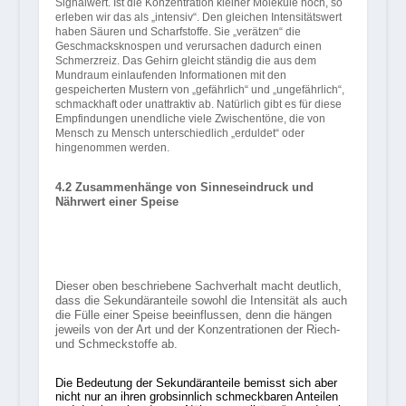
Signalwert. Ist die Konzentration kleiner Moleküle hoch, so
erleben wir das als „intensiv“. Den gleichen Intensitätswert
haben Säuren und Scharfstoffe. Sie „verätzen“ die
Geschmacksknospen und verursachen dadurch einen
Schmerzreiz. Das Gehirn gleicht ständig die aus dem
Mundraum einlaufenden Informationen mit den
gespeicherten Mustern von „gefährlich“ und „ungefährlich“,
schmackhaft oder unattraktiv ab. Natürlich gibt es für diese
Empfindungen unendliche viele Zwischentöne, die von
Mensch zu Mensch unterschiedlich „erduldet“ oder
hingenommen werden.
4.2 Zusammenhänge von Sinneseindruck und
Nährwert einer Speise
Dieser oben beschriebene Sachverhalt macht deutlich,
dass die Sekundäranteile sowohl die Intensität als auch
die Fülle einer Speise beeinflussen, denn die hängen
jeweils von der Art und der Konzentrationen der Riech-
und Schmeckstoffe ab.
Die Bedeutung der Sekundäranteile bemisst sich aber
nicht nur an ihren grobsinnlich schmeckbaren Anteilen