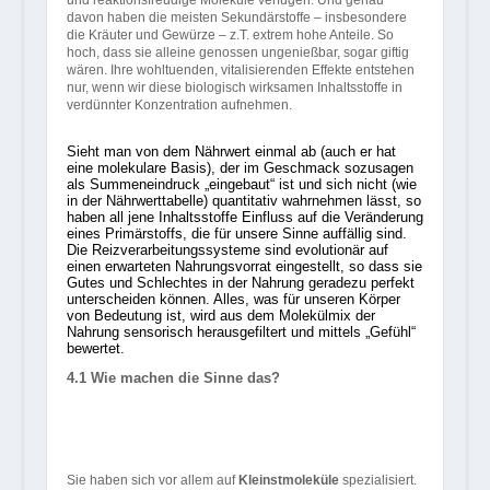
und reaktionsfreudige Moleküle verfügen. Und genau
davon haben die meisten Sekundärstoffe – insbesondere
die Kräuter und Gewürze – z.T. extrem hohe Anteile. So
hoch, dass sie alleine genossen ungenießbar, sogar giftig
wären. Ihre wohltuenden, vitalisierenden Effekte entstehen
nur, wenn wir diese biologisch wirksamen Inhaltsstoffe in
verdünnter Konzentration aufnehmen.
Sieht man von dem Nährwert einmal ab (auch er hat
eine molekulare Basis), der im Geschmack sozusagen
als Summeneindruck „eingebaut“ ist und sich nicht (wie
in der Nährwerttabelle) quantitativ wahrnehmen lässt, so
haben all jene Inhaltsstoffe Einfluss auf die Veränderung
eines Primärstoffs, die für unsere Sinne auffällig sind.
Die Reizverarbeitungssysteme sind evolutionär auf
einen erwarteten Nahrungsvorrat eingestellt, so dass sie
Gutes und Schlechtes in der Nahrung geradezu perfekt
unterscheiden können. Alles, was für unseren Körper
von Bedeutung ist, wird aus dem Molekülmix der
Nahrung sensorisch herausgefiltert und mittels „Gefühl“
bewertet.
4.1 Wie machen die Sinne das?
Sie haben sich vor allem auf
Kleinstmoleküle
spezialisiert.