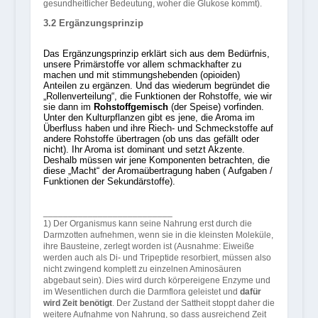
gesundheitlicher Bedeutung, woher die Glukose kommt).
3.2 Ergänzungsprinzip
Das Ergänzungsprinzip erklärt sich aus dem Bedürfnis,
unsere Primärstoffe vor allem schmackhafter zu
machen und mit stimmungshebenden (opioiden)
Anteilen zu ergänzen. Und das wiederum begründet die
„Rollenverteilung“, die Funktionen der Rohstoffe, wie wir
sie dann im
Rohstoffgemisch
(der Speise) vorfinden.
Unter den Kulturpflanzen gibt es jene, die Aroma im
Überfluss haben und ihre Riech- und Schmeckstoffe auf
andere Rohstoffe übertragen (ob uns das gefällt oder
nicht). Ihr Aroma ist dominant und setzt Akzente.
Deshalb müssen wir jene Komponenten betrachten, die
diese „Macht“ der Aromaübertragung haben ( Aufgaben /
Funktionen der Sekundärstoffe).
__________________________
1) Der Organismus kann seine Nahrung erst durch die
Darmzotten aufnehmen, wenn sie in die kleinsten Moleküle,
ihre Bausteine, zerlegt worden ist (Ausnahme: Eiweiße
werden auch als Di- und Tripeptide resorbiert, müssen also
nicht zwingend komplett zu einzelnen Aminosäuren
abgebaut sein). Dies wird durch körpereigene Enzyme und
im Wesentlichen durch die Darmflora geleistet und
dafür
wird Zeit benötigt
. Der Zustand der Sattheit stoppt daher die
weitere Aufnahme von Nahrung, so dass ausreichend Zeit