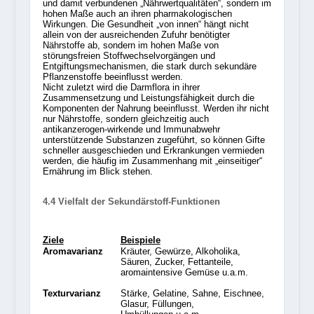
und damit verbundenen „Nährwertqualitäten“, sondern im
hohen Maße auch an ihren pharmakologischen
Wirkungen. Die Gesundheit „von innen“ hängt nicht
allein von der ausreichenden Zufuhr benötigter
Nährstoffe ab, sondern im hohen Maße von
störungsfreien Stoffwechselvorgängen und
Entgiftungsmechanismen, die stark durch sekundäre
Pflanzenstoffe beeinflusst werden.
Nicht zuletzt wird die Darmflora in ihrer
Zusammensetzung und Leistungsfähigkeit durch die
Komponenten der Nahrung beeinflusst. Werden ihr nicht
nur Nährstoffe, sondern gleichzeitig auch
antikanzerogen-wirkende und Immunabwehr
unterstützende Substanzen zugeführt, so können Gifte
schneller ausgeschieden und Erkrankungen vermieden
werden, die häufig im Zusammenhang mit „einseitiger“
Ernährung im Blick stehen.
4.4 Vielfalt der Sekundärstoff-Funktionen
Ziele
Beispiele
Aromavarianz
Kräuter, Gewürze, Alkoholika,
Säuren, Zucker, Fettanteile,
aromaintensive Gemüse u.a.m.
Texturvarianz
Stärke, Gelatine, Sahne, Eischnee,
Glasur, Füllungen,