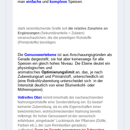
man
einfache
und
komplexe
Speisen.
stark vereinfachende Grafik soll
die relative Zunahme an
Ergänzungen
(Sekundäranteile = Zutaten)
veranschaulichen, die die jeweiligen Rohstoffe
(Primärstoffe) benötigen.
Die
Genusswertebene
ist aus Anschauungsgründen als
Gerade dargestellt; sie hat aber keineswegs für alle
Speisen ein gleich hohes Niveau. Die Ebene deutet ein
physiologisches und
aromatisches
Optimierungslimit
an, das, je nach
Zubereitungsart und Primärstoff, unterschiedlich ist
(eine Rotkohlzubereitung unterscheidet sich in der
Intensität deutlich von einer Blumenkohl- oder
Möhrenspeise).
Vollreifes Obst
nimmt innerhalb der nachwachsenden
Nahrungsrohstoffe eine Sonderstellung ein. Es bedarf
keinerlei Zubereitung, da es alle Eigenschaften einer
bekömmlichen, wohlschmeckenden Nahrung bereits
mitbringt. Ihr hoher Genusswert ist der sensorisch
erfahrbare „eingebaute“ Lockimpuls der Pflanzen (Düfte,
Farben etc.), der zum Reinbeißen geradezu