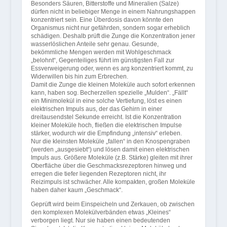
Besonders Säuren, Bitterstoffe und Mineralien (Salze)
dürfen nicht in beliebiger Menge in einem Nahrungshappen
konzentriert sein. Eine Überdosis davon könnte den
Organismus nicht nur gefährden, sondern sogar erheblich
schädigen. Deshalb prüft die Zunge die Konzentration jener
wasserlöslichen Anteile sehr genau. Gesunde,
bekömmliche Mengen werden mit Wohlgeschmack
„belohnt“, Gegenteiliges führt im günstigsten Fall zur
Essverweigerung oder, wenn es arg konzentriert kommt, zu
Widerwillen bis hin zum Erbrechen.
Damit die Zunge die kleinen Moleküle auch sofort erkennen
kann, haben sog. Becherzellen spezielle „Mulden“. „Fällt“
ein Minimolekül in eine solche Vertiefung, löst es einen
elektrischen Impuls aus, der das Gehirn in einer
dreitausendstel Sekunde erreicht. Ist die Konzentration
kleiner Moleküle hoch, fließen die elektrischen Impulse
stärker, wodurch wir die Empfindung „intensiv“ erleben.
Nur die kleinsten Moleküle „fallen“ in den Knospengraben
(werden „ausgesiebt“) und lösen damit einen elektrischen
Impuls aus. Größere Moleküle (z.B. Stärke) gleiten mit ihrer
Oberfläche über die Geschmacksrezeptoren hinweg und
erregen die tiefer liegenden Rezeptoren nicht, ihr
Reizimpuls ist schwächer. Alle kompakten, großen Moleküle
haben daher kaum „Geschmack“.
Geprüft wird beim Einspeicheln und Zerkauen, ob zwischen
den komplexen Molekülverbänden etwas „Kleines“
verborgen liegt. Nur sie haben einen bedeutenden