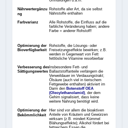
Umhüllungen u.a.m.
Nährwert
ergänzu
Rohstoffe aller Art, da sie selbst
Nährstoffe enthalten
ng
Farbvarianz
Alle Rohstoffe, die Einfluss auf die
farbliche Veränderung haben; andere
Farbe = anderer Rohstoff!
Optimierung der
Rohstoffe, die Lösungs- oder
Bioverfügbarkeit
Freisetzungseffekte bewirken; z.B.
werden in Gegenwart von Fett
fettlösliche Vitamine resorbierbar
Verbesserung des
Insbesondere Fett- und
Sättigungswertes
Ballaststoffanteile verlängern die
Verweildauer im Verdauungstrakt;
Ölsäure (auch viel in tierischem
Fettgewebe enthalten) aktiviert im
Darm den
Botenstoff OEA
(Oleoylethanolamid
)
,
der dem
Gehirn signalisiert, dass keine
weitere Nahrung benötigt wird.
Optimierung der
Hier sind vor allem die bioaktiven
Anteile von Kräutern und Gewürzen
Bekömmlichkeit
wirksam (z.B. mindert Kümmel
Blähungseffekte); Alkohol fördert bei
fettreichem Essen die