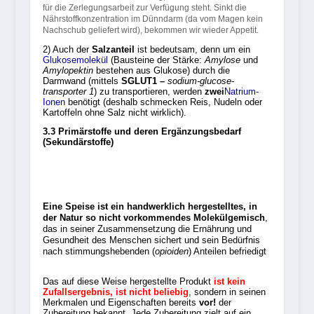
für die Zerlegungsarbeit zur Verfügung steht. Sinkt die
Nährstoffkonzentration im Dünndarm (da vom Magen kein
Nachschub geliefert wird), bekommen wir wieder Appetit.
2) Auch der
Salzanteil
ist bedeutsam, denn um ein
Glukosemolekül
(Bausteine der Stärke:
Amylose
und
Amylopektin
bestehen aus Glukose) durch die
Darmwand (mittels
SGLUT1 –
sodium-glucose-
transporter 1
) zu transportieren, werden
zwei
Natrium-
Ionen
benötigt (deshalb schmecken Reis, Nudeln oder
Kartoffeln ohne Salz nicht wirklich).
3.3 Primärstoffe und deren Ergänzungsbedarf
(Sekundärstoffe)
Eine Speise ist ein handwerklich hergestelltes, in
der Natur so nicht vorkommendes Molekülgemisch
,
das in seiner Zusammensetzung die Ernährung und
Gesundheit des Menschen sichert und sein Bedürfnis
nach stimmungshebenden (
opioiden
) Anteilen befriedigt
Das auf diese Weise hergestellte Produkt
ist kein
Zufallsergebnis, ist nicht beliebig
, sondern in seinen
Merkmalen und Eigenschaften bereits
vor!
der
Zubereitung bekannt. Jede Zubereitung zielt auf ein