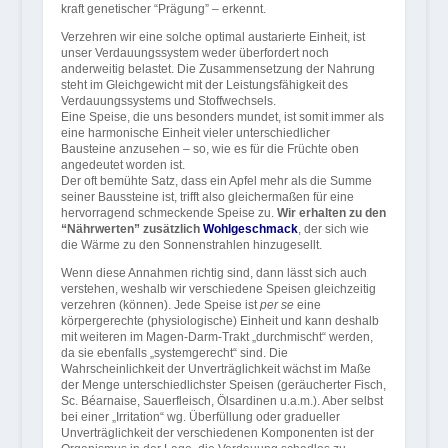
kraft genetischer “Prägung” – erkennt.
Verzehren wir eine solche optimal austarierte Einheit, ist
unser Verdauungssystem weder überfordert noch
anderweitig belastet. Die Zusammensetzung der Nahrung
steht im Gleichgewicht mit der Leistungsfähigkeit des
Verdauungssystems und Stoffwechsels.
Eine Speise, die uns besonders mundet, ist somit immer als
eine harmonische Einheit vieler unterschiedlicher
Bausteine anzusehen – so, wie es für die Früchte oben
angedeutet worden ist.
Der oft bemühte Satz, dass ein Apfel mehr als die Summe
seiner Baussteine ist, trifft also gleichermaßen für eine
hervorragend schmeckende Speise zu.
Wir erhalten zu den
“Nährwerten” zusätzlich
Wohlgeschmack
, der sich wie
die Wärme zu den Sonnenstrahlen hinzugesellt.
Wenn diese Annahmen richtig sind, dann lässt sich auch
verstehen, weshalb wir verschiedene Speisen gleichzeitig
verzehren (können). Jede Speise ist
per se
eine
körpergerechte (physiologische) Einheit und kann deshalb
mit weiteren im Magen-Darm-Trakt „durchmischt“ werden,
da sie ebenfalls „systemgerecht“ sind. Die
Wahrscheinlichkeit der Unverträglichkeit wächst im Maße
der Menge unterschiedlichster Speisen (geräucherter Fisch,
Sc. Béarnaise, Sauerfleisch, Ölsardinen u.a.m.). Aber selbst
bei einer „Irritation“ wg. Überfüllung oder gradueller
Unverträglichkeit der verschiedenen Komponenten ist der