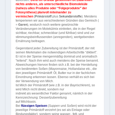
auffordert.
Denn im Grunde genommen ist Zubereiten
nichts anderes, als unterschiedliche Biomoleküle
(nahezu alles Produkte oder “Folgeprodukte” der
Fotosynthese) planvoll miteinander zu
vermischen
(
Primärstoff
plus
Sekundärstoffe
). Meistens
temperieren wir aus verschiedenen Gründen das Gemisch (
=
Garen
), wodurch noch weitere gewünschte
Veränderungen im Molekülmix eintreten, die in der Regel
sichtbar, riechbar, schmeckbar (und fühlbar) sind und zur
stimmungsbeinflussenden (anregenden), wertgebenden
Ernährung beitragen.
Gegenstand jeder Zubereitung ist der Primärstoff, der mit
seinen Merkmalen die notwendigen Arbeitschritte “diktiert”.
Er ist in der Speise mengenmäßig dominat und aromatisch
“leitend”. Nach ihm wird auch meistens die Speise benannt.
Abweichungen hiervon finden sich z.B. bei der Herstellung
von bestimmten Soßen (Mayonnaise, Hollandaise etc., die
den jeweiligen Primärstoff: Öl, Butter nur in der fachlichen
Einordnung erkennen lassen. Ebenso verhält es sich bei
der Verwendung von Milch.
Ist Milch der Primärstoff (wie z.B. in der
Bayrischkrem
), so
wird Milch nicht direkt, sondern nur
indirekt als wesentlicher Faktor genannt, nämlich in der
Kennzeichnung: Dessertzubereitung
auf Milchbasis.
Bei
flüssigen Speisen
(
Suppen
und
Soßen
) wird nicht der
jeweilige Primärstoff verzehrt (es sei als Einlage oder
Bindungsfaktor), sondern seine wasser-, fett- und