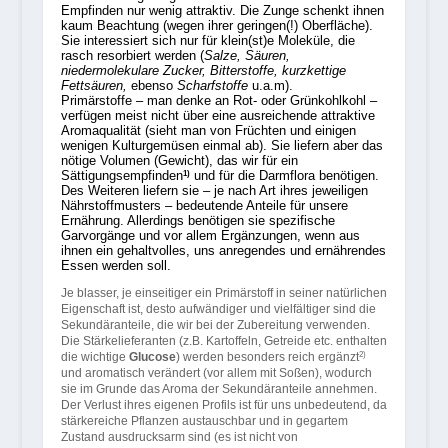
Empfinden nur wenig attraktiv. Die Zunge schenkt ihnen
kaum Beachtung (wegen ihrer geringen(!) Oberfläche).
Sie interessiert sich nur für klein(st)e Moleküle, die
rasch resorbiert werden (
Salze, Säuren,
niedermolekulare Zucker, Bitterstoffe, kurzkettige
Fettsäuren,
ebenso
Scharfstoffe
u.a.m).
Primärstoffe – man denke an Rot- oder Grünkohlkohl –
verfügen meist nicht über eine ausreichende attraktive
Aromaqualität (sieht man von Früchten und einigen
wenigen Kulturgemüsen einmal ab). Sie liefern aber das
nötige Volumen (Gewicht), das wir für ein
Sättigungsempfinden
und für die Darmflora benötigen.
1)
Des Weiteren liefern sie – je nach Art ihres jeweiligen
Nährstoffmusters – bedeutende Anteile für unsere
Ernährung. Allerdings benötigen sie spezifische
Garvorgänge und vor allem Ergänzungen, wenn aus
ihnen ein gehaltvolles, uns anregendes und ernährendes
Essen werden soll.
Je blasser, je einseitiger ein Primärstoff in seiner natürlichen
Eigenschaft ist, desto aufwändiger und vielfältiger sind die
Sekundäranteile, die wir bei der Zubereitung verwenden.
Die Stärkelieferanten (z.B. Kartoffeln, Getreide etc. enthalten
die wichtige
Glucose
) werden besonders reich ergänzt
2)
und aromatisch verändert (vor allem mit Soßen), wodurch
sie im Grunde das Aroma der Sekundäranteile annehmen.
Der Verlust ihres eigenen Profils ist für uns unbedeutend, da
stärkereiche Pflanzen austauschbar und in gegartem
Zustand ausdrucksarm sind (es ist nicht von