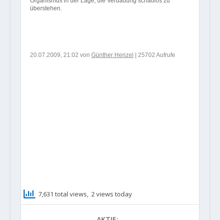
Organismus in der Lage, die Verdauung schadlos zu
überstehen.
20.07.2009, 21:02 von
Günther Henzel
| 25702 Aufrufe
7,631 total views, 2 views today
AKTIE: