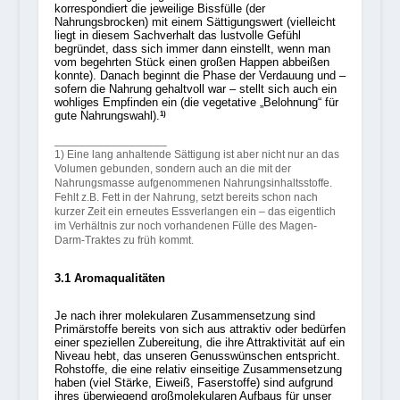
korrespondiert die jeweilige Bissfülle (der
Nahrungsbrocken) mit einem Sättigungswert (vielleicht
liegt in diesem Sachverhalt das lustvolle Gefühl
begründet, dass sich immer dann einstellt, wenn man
vom begehrten Stück einen großen Happen abbeißen
konnte). Danach beginnt die Phase der Verdauung und –
sofern die Nahrung gehaltvoll war – stellt sich auch ein
wohliges Empfinden ein (die vegetative „Belohnung“ für
gute Nahrungswahl).
1)
__________________
1) Eine lang anhaltende Sättigung ist aber nicht nur an das
Volumen gebunden, sondern auch an die mit der
Nahrungsmasse aufgenommenen Nahrungsinhaltsstoffe.
Fehlt z.B. Fett in der Nahrung, setzt bereits schon nach
kurzer Zeit ein erneutes Essverlangen ein – das eigentlich
im Verhältnis zur noch vorhandenen Fülle des Magen-
Darm-Traktes zu früh kommt.
3.1 Aromaqualitäten
Je nach ihrer molekularen Zusammensetzung sind
Primärstoffe bereits von sich aus attraktiv oder bedürfen
einer speziellen Zubereitung, die ihre Attraktivität auf ein
Niveau hebt, das unseren Genusswünschen entspricht.
Rohstoffe, die eine relativ einseitige Zusammensetzung
haben (viel Stärke, Eiweiß, Faserstoffe) sind aufgrund
ihres überwiegend großmolekularen Aufbaus für unser