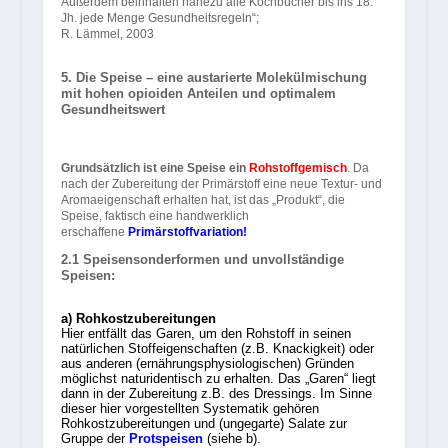
Außerdem beinhalten nahezu alle Kochbücher bis ins 18.
Jh. jede Menge Gesundheitsregeln“;
R. Lämmel, 2003
5. Die Speise – eine austarierte Molekülmischung
mit hohen opioiden Anteilen und optimalem
Gesundheitswert
Grundsätzlich ist eine Speise ein
Rohstoffgemisch
. Da
nach der Zubereitung der Primärstoff eine neue Textur- und
Aromaeigenschaft erhalten hat, ist das „Produkt“, die
Speise, faktisch eine handwerklich
erschaffene
Primärstoffvariation!
2.1 Speisensonderformen und unvollständige
Speisen:
a) Rohkostzubereitungen
Hier entfällt das Garen, um den Rohstoff in seinen
natürlichen Stoffeigenschaften (z.B. Knackigkeit) oder
aus anderen (ernährungsphysiologischen) Gründen
möglichst naturidentisch zu erhalten. Das „Garen“ liegt
dann in der Zubereitung z.B. des Dressings. Im Sinne
dieser hier vorgestellten Systematik gehören
Rohkostzubereitungen und (ungegarte) Salate zur
Gruppe der
Protspeisen
(siehe b).