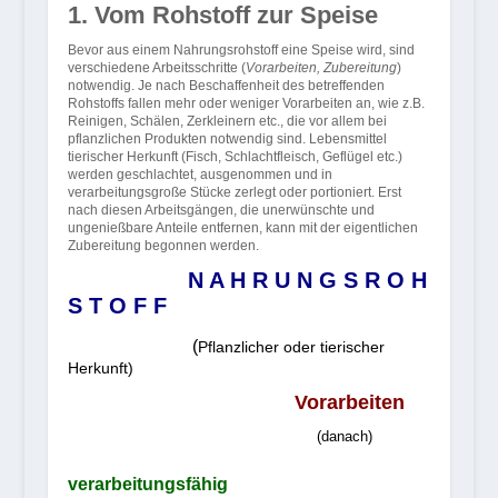
1. Vom Rohstoff zur Speise
Bevor aus einem Nahrungsrohstoff eine Speise wird, sind
verschiedene Arbeitsschritte (
Vorarbeiten, Zubereitung
)
notwendig. Je nach Beschaffenheit des betreffenden
Rohstoffs fallen mehr oder weniger Vorarbeiten an, wie z.B.
Reinigen, Schälen, Zerkleinern etc., die vor allem bei
pflanzlichen Produkten notwendig sind. Lebensmittel
tierischer Herkunft (Fisch, Schlachtfleisch, Geflügel etc.)
werden geschlachtet, ausgenommen und in
verarbeitungsgroße Stücke zerlegt oder portioniert. Erst
nach diesen Arbeitsgängen, die unerwünschte und
ungenießbare Anteile entfernen, kann mit der eigentlichen
Zubereitung begonnen werden.
N A H R U N G S R O H
S T O F F
(
Pflanzlicher
oder tierischer
Herkunft)
Vorarbeiten
(danach)
verarbeitungsfähig