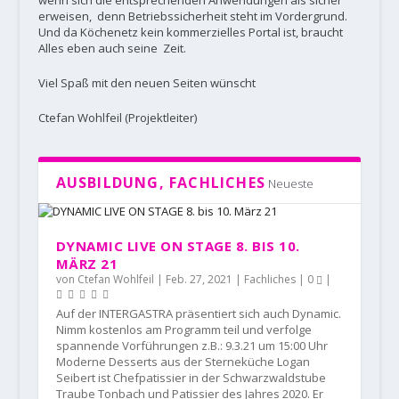
wenn sich die entsprechenden Anwendungen als sicher
erweisen, denn Betriebssicherheit steht im Vordergrund.
Und da Köchenetz kein kommerzielles Portal ist, braucht
Alles eben auch seine Zeit.
Viel Spaß mit den neuen Seiten wünscht
Ctefan Wohlfeil (Projektleiter)
AUSBILDUNG, FACHLICHES
Neueste
DYNAMIC LIVE ON STAGE 8. BIS 10.
MÄRZ 21
von
Ctefan Wohlfeil
|
Feb. 27, 2021
|
Fachliches
|
0
|
Auf der INTERGASTRA präsentiert sich auch Dynamic.
Nimm kostenlos am Programm teil und verfolge
spannende Vorführungen z.B.: 9.3.21 um 15:00 Uhr
Moderne Desserts aus der Sterneküche Logan
Seibert ist Chefpatissier in der Schwarzwaldstube
Traube Tonbach und Patissier des Jahres 2020. Er