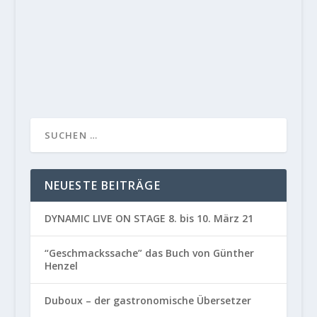
Alle Arbeit des Kochs dient dem Menschen. Ob im
Sterne-Restaurant oder in der...
WEITERLESEN
NEUESTE BEITRÄGE
DYNAMIC LIVE ON STAGE 8. bis 10. März 21
“Geschmackssache” das Buch von Günther
Henzel
Duboux – der gastronomische Übersetzer